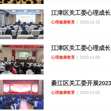
江津区关工委心理成长
心理健康教育
| 2023-11-15
江津区关工委心理成长
心理健康教育
| 2023-11-03
綦江区关工委开展20
心理健康教育
| 2023-11-01