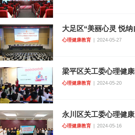
心理健康教育
| 2024-05-27
梁平区关工委心理健康
心理健康教育
| 2024-05-20
心理健康教育
| 2024-05-16