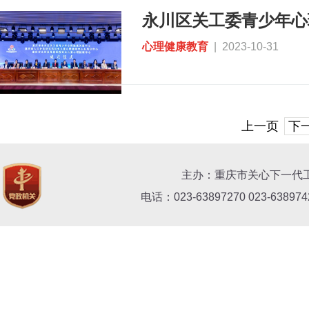
永川区关工委青少年心
心理健康教育
| 2023-10-31
上一页
下
主办：重庆市关心下一代工作
电话：023-63897270 023-63897