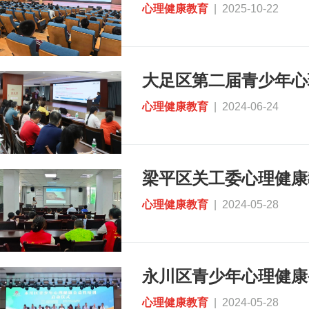
心理健康教育
| 2025-10-22
大足区第二届青少年心
心理健康教育
| 2024-06-24
梁平区关工委心理健康
心理健康教育
| 2024-05-28
永川区青少年心理健康
心理健康教育
| 2024-05-28